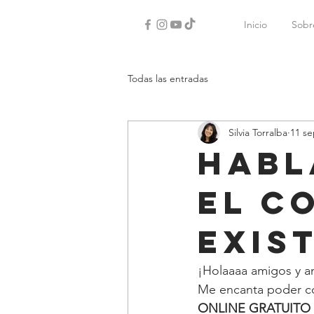
Inicio
Sobr
Todas las entradas
Silvia Torralba
11 se
Habl
el C
EXIS
¡Holaaaa amigos y a
Me encanta poder com
ONLINE GRATUITO “