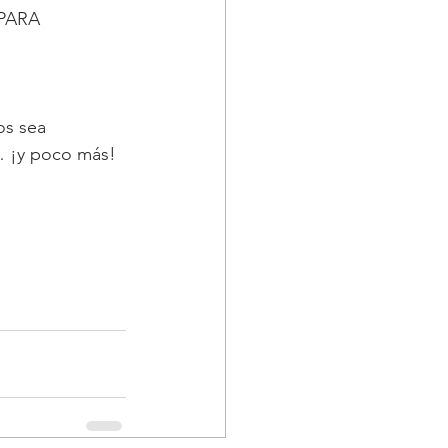
 PARA 
os sea 
… ¡y poco más!