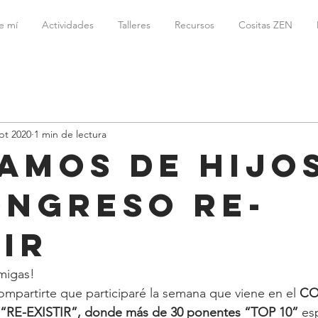
e mí
Actividades
Talleres
Recursos
Cositas ZEN
pt 2020
1 min de lectura
amos de HIJO
ongreso RE-
TIR
migas!
partirte que participaré la semana que viene en el 
CO
RE-EXISTIR”, donde más de 30 ponentes “TOP 10”
 es