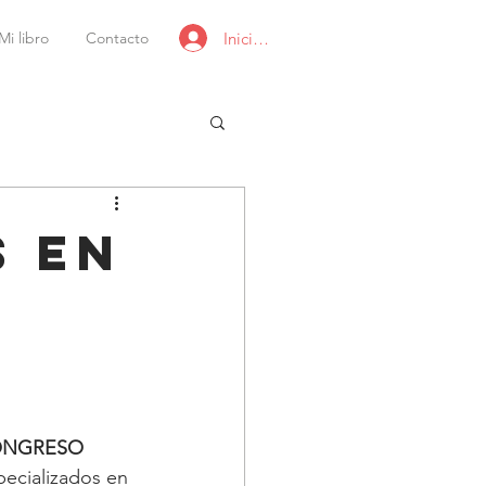
Iniciar sesión
Mi libro
Contacto
S en
NGRESO 
pecializados en 