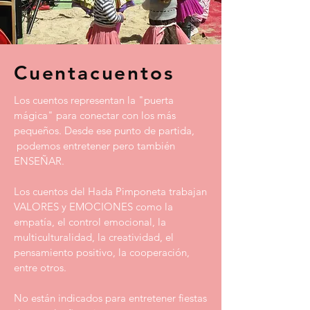
Cuentacuentos
Los cuentos representan la "puerta
mágica" para conectar con los más
pequeños. Desde ese punto de partida,
podemos entretener pero también
ENSEÑAR.
Los cuentos del Hada Pimponeta trabajan
VALORES y EMOCIONES como la
empatía, el control emocional, la
multiculturalidad, la creatividad, el
pensamiento positivo, la cooperación,
entre otros.
No están indicados para entretener fiestas