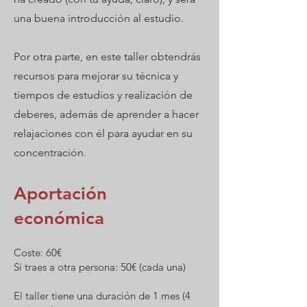
una buena introducción al estudio.
Por otra parte, en este taller obtendrás
recursos para mejorar su técnica y
tiempos de estudios y realización de
deberes, además de aprender a hacer
relajaciones con él para ayudar en su
concentración.
Aportación
económica
Coste: 60€
Si traes a otra persona: 50€ (cada una)
El taller tiene una duración de 1 mes (4