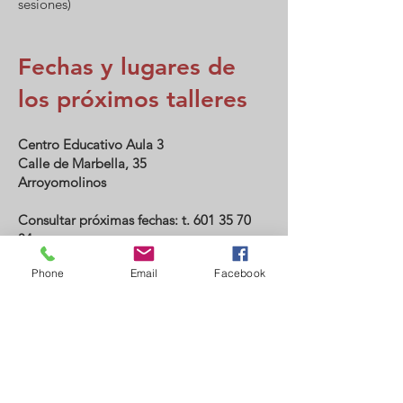
sesiones)
Fechas y lugares de
los próximos talleres
Centro Educativo Aula 3
Calle de Marbella, 35
Arroyomolinos
Consultar próximas fechas: t.
601 35 70
34
Co
Phone
Email
Facebook
PÍDENOS MÁS
INFORMACIÓ
N